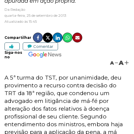
apurada em ação própria.
Da Redação
quarta-feira, 25 de setembro de 2013
Atualizado às 15:45
Compartilhar
Comentar
Siga-nos
no
A
A
A 5ª turma do TST, por unanimidade, deu
provimento a recurso contra decisão do
TRT da 18ª região, que condenou um
advogado em litigância de má-fé por
alteração dos fatos relativos à doença
profissional de seu cliente. Segundo
entendimento dos ministros, embora haja
previsão para a aplicação da pena, a má