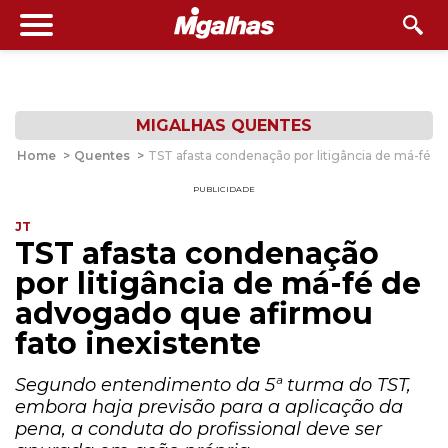
MIGALHAS QUENTES
Home
>
Quentes
>
TST afasta condenação por litigância de má-fé d
PUBLICIDADE
JT
TST afasta condenação
por litigância de má-fé de
advogado que afirmou
fato inexistente
Segundo entendimento da 5ª turma do TST,
embora haja previsão para a aplicação da
pena, a conduta do profissional deve ser