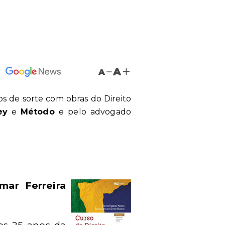
A
A
s de sorte com obras do Direito
ey
e
Método
e pelo advogado
lmar Ferreira