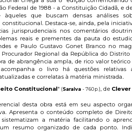
tucional chega à sua 8ª edição comemorando 
o Federal de 1988 - a Constituição Cidadã, e d
e àqueles que buscam densas análises so
 constitucional. Destaca-se, ainda, pela iniciat
cias jurisprudenciais nos comentários doutrin
blemas reais e prementes da pauta do estudios
ndes e Paulo Gustavo Gonet Branco no magis
e Procurador Regional da República do Distrito
ra de abrangência ampla, de rico valor teórico e
acompanha o livro há questões relativas 
atualizadas e correlatas à matéria ministrada.
eito Constitucional
"
, de
Clever
(
Saraiva
- 760p.)
erencial desta obra está em seu aspecto org
iva. Apresenta o conteúdo completo de Direito
sistematizam a matéria facilitando o aprend
á um resumo organizado de cada ponto. Ind