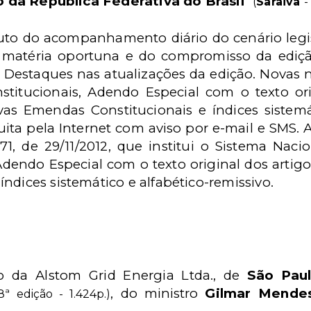
o da República Federativa do Brasil
"
(
Saraiva
-
ruto do acompanhamento diário do cenário legisl
 matéria oportuna e do compromisso da edi
 Destaques nas atualizações da edição. Novas n
titucionais, Adendo Especial com o texto orig
vas Emendas Constitucionais e índices sistemát
ita pela Internet com aviso por e-mail e SMS. 
1, de 29/11/2012, que institui o Sistema Nacio
dendo Especial com o texto original dos artigos
ndices sistemático e alfabético-remissivo.
o da
Alstom Grid Energia Ltda., de
São Pau
, do ministro
Gilmar Mende
8ª edição - 1.424p.)