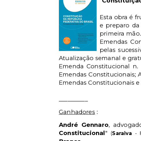
"
Constituiçã
Esta obra é f
e preparo da
primeira mão.
Emendas Cons
pelas sucessi
Atualização semanal e gratu
Emenda Constitucional n. 7
Emendas Constitucionais; A
Emendas Constitucionais e í
__________
Ganhadores
:
André Gennaro
,
advogad
Constitucional
"
(
Saraiva
- 