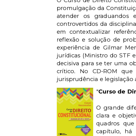
O Curso de Direito Consti
promulgação da Constituiçã
atender os graduandos 
controvertidos da disciplina
em contextualizar referên
reflexão e solução de pro
experiência de Gilmar Me
jurídicas (Ministro do STF 
decisiva para se ter uma ob
crítico. No CD-ROM que 
jurisprudência e legislação 
"
Curso de Dir
O grande dif
clara e objet
quadros que 
capítulo, h