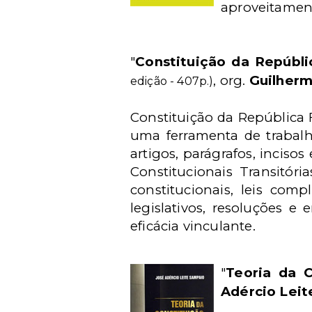
aproveitament
"
Constituição da Repúbli
, org.
Guilher
edição - 407p.)
Constituição da República F
uma ferramenta de trabalho
artigos, parágrafos, inciso
Constitucionais Transitór
constitucionais, leis comp
legislativos, resoluções 
eficácia vinculante.
"
Teoria da C
Adércio Lei