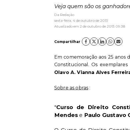
Veja quem são os ganhadores
Da Redação
sexta-feira, 4 de outubro de 2013
Atualizado em 2 de outubro de 2013 09:38
Compartilhar
Em comemoração aos 25 anos da 
Constitucional. Os exemplares
Olavo A. Vianna Alves Ferreir
Sobre as obras
:
"
Curso de Direito Consti
Mendes
e
Paulo Gustavo 