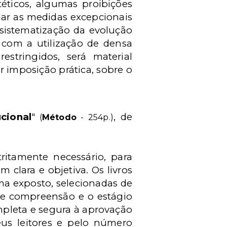
téticos, algumas proibições
dar as medidas excepcionais
 sistematização da evolução
 com a utilização de densa
estringidos, será material
r imposição prática, sobre o
cional
"
, de
(
Método
- 254p.)
tritamente necessário, para
clara e objetiva. Os livros
ema exposto, selecionadas de
 de compreensão e o estágio
mpleta e segura à aprovação
eus leitores e pelo número