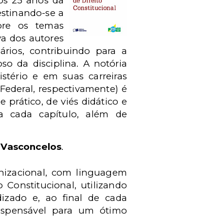
os 25 anos da
estinando-se a
bre os temas
iva dos autores
ários, contribuindo para a
o da disciplina. A notória
tério e em suas carreiras
 Federal, respectivamente) é
 prático, de viés didático e
a cada capítulo, além de
 Vasconcelos
.
anizacional, com linguagem
 Constitucional, utilizando
izado e, ao final de cada
ispensável para um ótimo