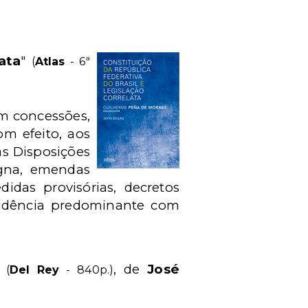
ata
"
(
Atlas
- 6ª
em concessões,
om efeito, aos
as Disposições
agna, emendas
didas provisórias, decretos
prudência predominante com
"
, de
José
(
Del Rey
- 840p.)