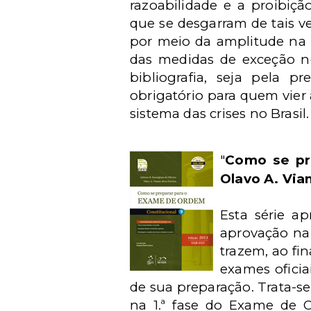
razoabilidade e a proibiçã
que se desgarram de tais v
por meio da amplitude na r
das medidas de exceção no
bibliografia, seja pela p
obrigatório para quem vier 
sistema das crises no Brasil.
"
Como se pr
Olavo A. Via
Esta série ap
aprovação na 
trazem, ao fi
exames oficia
de sua preparação. Trata-s
na 1.ª fase do Exame de O