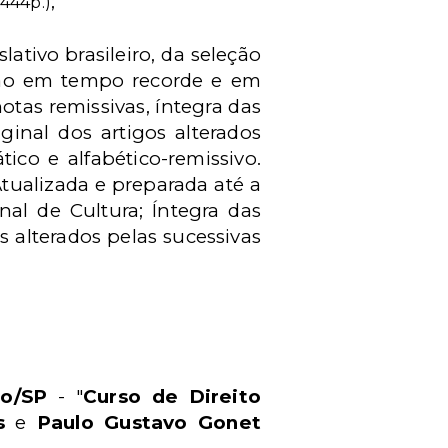
;
 444p.)
ativo brasileiro, da seleção
ção em tempo recorde e em
otas remissivas, íntegra das
inal dos artigos alterados
ico e alfabético-remissivo.
Atualizada e preparada até a
nal de Cultura; Íntegra das
 alterados pelas sucessivas
lo/SP
- "
Curso de Direito
s
e
Paulo Gustavo Gonet