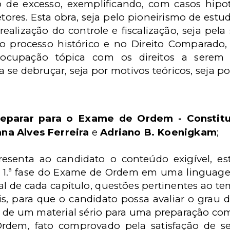
o de excesso, exemplificando, com casos hipo
etores.
Esta obra, seja pelo pioneirismo de estu
ealização do controle e fiscalização, seja pela
 processo histórico e no Direito Comparado,
reocupação tópica com os direitos a serem r
a se debruçar, seja por motivos teóricos, seja po
eparar para o Exame de Ordem - Constitu
nna Alves Ferreira
e
Adriano B. Koenigkam
;
resenta ao candidato o conteúdo exigível, es
1.ª fase do Exame de Ordem em uma linguagem 
nal de cada capítulo, questões pertinentes ao t
is, para que o candidato possa avaliar o grau
e de um material sério para uma preparação co
rdem, fato comprovado pela satisfação de s