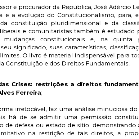
essor e procurador da República, José Adércio Le
a e a evolução do Constitucionalismo, para, e
 da constituição pluridimensional e da class
liberais e comunitaristas também é estudado p
 mudanças constitucionais e, na quinta p
eu significado, suas características, classificaç
s limites. O livro é material indispensável par
a Constituição e dos Direitos Fundamentais.
das Crises: restrições a direitos fundament
Alves Ferreira
;
orma irretocável, faz uma análise minuciosa do r
is há de se admitir uma permissão constitu
do de defesa ou estado de sítio, demonstrando
imitativo na restrição de tais direitos, a prop