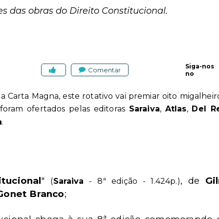
 das obras do Direito Constitucional.
Siga-nos
Comentar
no
Carta Magna, este rotativo vai premiar oito migalheiro
 foram ofertados pelas editoras
Saraiva
,
Atlas
,
Del R
a
.
tucional
"
, de
Gi
(
Saraiva
- 8ª edição - 1.424p.)
Gonet Branco
;