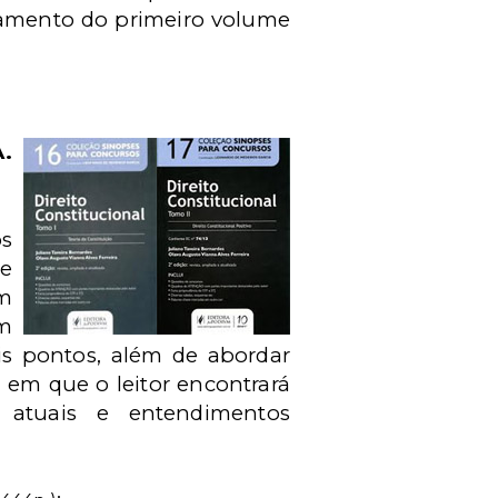
çamento do primeiro volume
.
os
e
em
em
is pontos, além de abordar
em que o leitor encontrará
 atuais e entendimentos