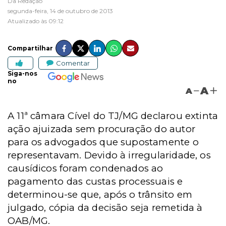
Da Redação
segunda-feira, 14 de outubro de 2013
Atualizado às 09:12
Compartilhar
Comentar
Siga-nos
no
A
A
A 11ª câmara Cível do TJ/MG declarou extinta
ação ajuizada sem procuração do autor
para os advogados que supostamente o
representavam. Devido à irregularidade, os
causídicos foram condenados ao
pagamento das custas processuais e
determinou-se que, após o trânsito em
julgado, cópia da decisão seja remetida à
OAB/MG.