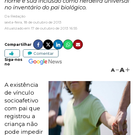
nome e sua inclusão como herdeira universal
no inventário do pai biológico.
Da Redação
sexta-feira, 18 de outubro de 2013
Atualizado em 17 de outubro de 2013 16:55
Compartilhar
Comentar
Siga-nos
no
A
A
A existência
de vínculo
socioafetivo
com pai que
registrou a
criança não
pode impedir