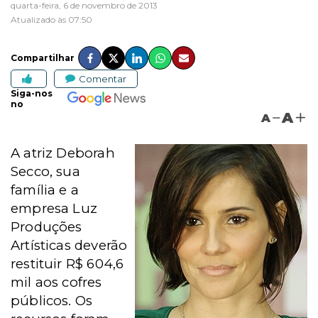
quarta-feira, 6 de novembro de 2013
Atualizado às 07:50
Compartilhar
Comentar
Siga-nos
no
A
A
A atriz Deborah
Secco, sua
família e a
empresa Luz
Produções
Artísticas deverão
restituir R$ 604,6
mil aos cofres
públicos. Os