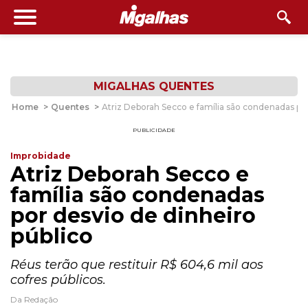
MIGALHAS QUENTES
Home
>
Quentes
>
Atriz Deborah Secco e família são condenadas por
PUBLICIDADE
Improbidade
Atriz Deborah Secco e
família são condenadas
por desvio de dinheiro
público
Réus terão que restituir R$ 604,6 mil aos
cofres públicos.
Da Redação