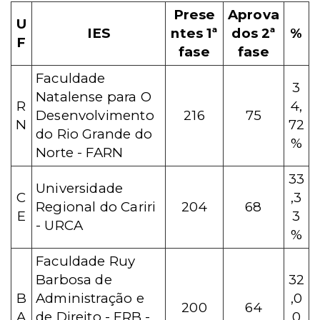
Prese
Aprova
U
IES
ntes 1ª
dos 2ª
%
F
fase
fase
Faculdade
3
Natalense para O
R
4,
Desenvolvimento
216
75
N
72
do Rio Grande do
%
Norte - FARN
33
Universidade
C
,3
Regional do Cariri
204
68
E
3
- URCA
%
Faculdade Ruy
Barbosa de
32
B
Administração e
,0
200
64
A
de Direito - FRB -
0