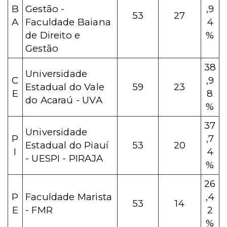
B
Gestão -
,9
53
27
A
Faculdade Baiana
4
de Direito e
%
Gestão
38
Universidade
C
,9
Estadual do Vale
59
23
E
8
do Acaraú - UVA
%
37
Universidade
P
,7
Estadual do Piauí
53
20
I
4
- UESPI - PIRAJA
%
26
P
Faculdade Marista
,4
53
14
E
- FMR
2
%