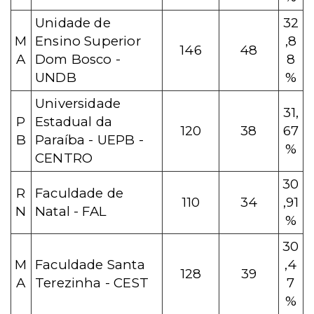
Unidade de
32
M
Ensino Superior
,8
146
48
A
Dom Bosco -
8
UNDB
%
Universidade
31,
P
Estadual da
120
38
67
B
Paraíba - UEPB -
%
CENTRO
30
R
Faculdade de
110
34
,91
N
Natal - FAL
%
30
M
Faculdade Santa
,4
128
39
A
Terezinha - CEST
7
%