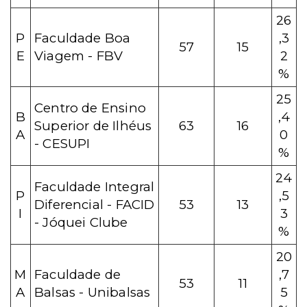
26
P
Faculdade Boa
,3
57
15
E
Viagem - FBV
2
%
25
Centro de Ensino
B
,4
Superior de Ilhéus
63
16
A
0
- CESUPI
%
24
Faculdade Integral
P
,5
Diferencial - FACID
53
13
I
3
- Jóquei Clube
%
20
M
Faculdade de
,7
53
11
A
Balsas - Unibalsas
5