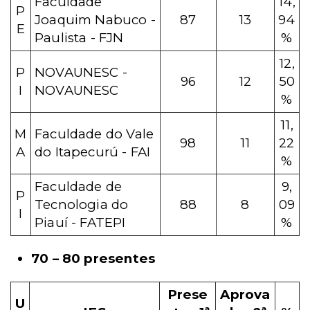
Faculdade
14,
P
Joaquim Nabuco -
87
13
94
E
Paulista - FJN
%
12,
P
NOVAUNESC -
96
12
50
I
NOVAUNESC
%
11,
M
Faculdade do Vale
98
11
22
A
do Itapecurú - FAI
%
Faculdade de
9,
P
Tecnologia do
88
8
09
I
Piauí - FATEPI
%
70 – 80 presentes
Prese
Aprova
U