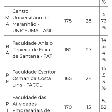
%
Centro
15,
M
Universitário do
178
28
73
A
Maranhão -
%
UNICEUMA - ANIL
14
Faculdade Anísio
B
,8
Teixeira de Feira
182
27
A
4
de Santana - FAT
%
14
Faculdade Escritor
P
,5
Osman da Costa
165
24
E
5
Lins - FACOL
%
Faculdade das
8,
P
Atividades
170
15
82
I
Empresariais de