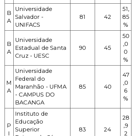
Universidade
51,
B
Salvador -
81
42
85
A
UNIFACS
%
50
Universidade
B
,0
Estadual de Santa
90
45
A
0
Cruz - UESC
%
Universidade
47
Federal do
M
,0
Maranhão - UFMA
85
40
A
6
- CAMPUS DO
%
BACANGA
Instituto de
28
Educação
P
,9
Superior
83
24
I
2