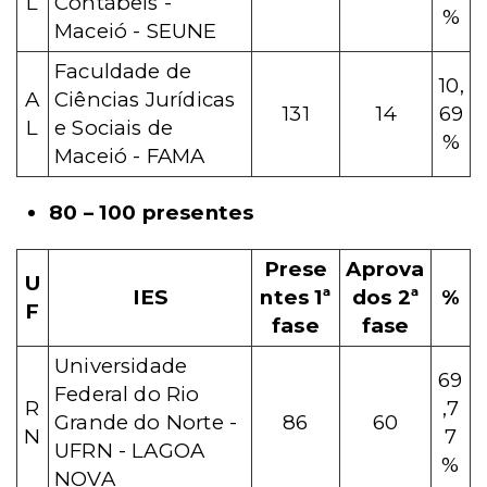
L
Contábeis -
%
Maceió - SEUNE
Faculdade de
10,
A
Ciências Jurídicas
131
14
69
L
e Sociais de
%
Maceió - FAMA
80 – 100 presentes
Prese
Aprova
U
IES
ntes 1ª
dos 2ª
%
F
fase
fase
Universidade
69
Federal do Rio
R
,7
Grande do Norte -
86
60
N
7
UFRN - LAGOA
%
NOVA