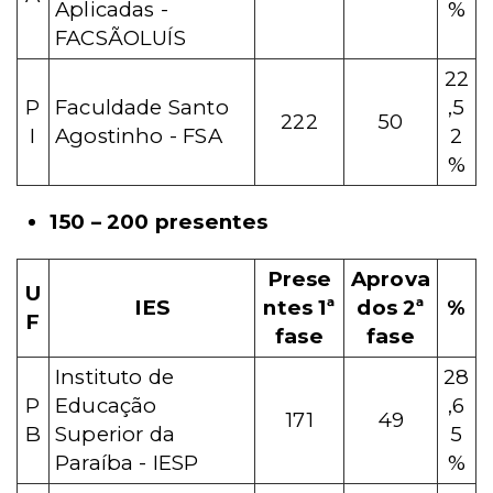
Aplicadas -
%
FACSÃOLUÍS
22
P
Faculdade Santo
,5
222
50
I
Agostinho - FSA
2
%
150 – 200 presentes
Prese
Aprova
U
IES
ntes 1ª
dos 2ª
%
F
fase
fase
Instituto de
28
P
Educação
,6
171
49
B
Superior da
5
Paraíba - IESP
%