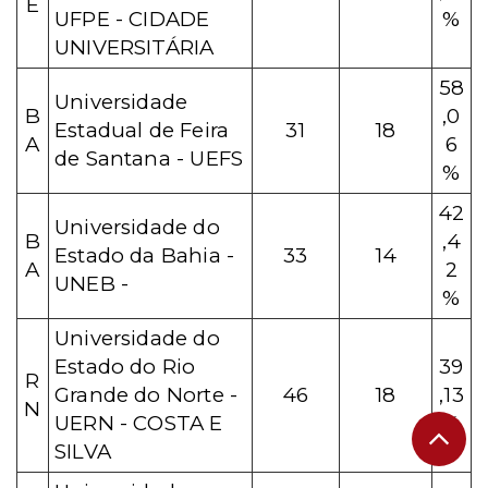
E
UFPE - CIDADE
%
UNIVERSITÁRIA
58
Universidade
B
,0
Estadual de Feira
31
18
A
6
de Santana - UEFS
%
42
Universidade do
B
,4
Estado da Bahia -
33
14
A
2
UNEB -
%
Universidade do
Estado do Rio
39
R
Grande do Norte -
46
18
,13
N
UERN - COSTA E
%
SILVA