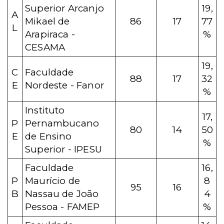
Superior Arcanjo
19,
A
Mikael de
86
17
77
L
Arapiraca -
%
CESAMA
19,
C
Faculdade
88
17
32
E
Nordeste - Fanor
%
Instituto
17,
P
Pernambucano
80
14
50
E
de Ensino
%
Superior - IPESU
Faculdade
16,
P
Maurício de
8
95
16
B
Nassau de João
4
Pessoa - FAMEP
%