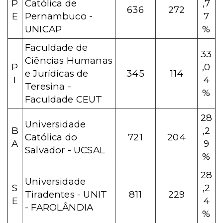
P
Católica de
,7
636
272
E
Pernambuco -
7
UNICAP
%
Faculdade de
33
Ciências Humanas
P
,0
e Jurídicas de
345
114
I
4
Teresina -
%
Faculdade CEUT
28
Universidade
B
,2
Católica do
721
204
A
9
Salvador - UCSAL
%
28
Universidade
S
,2
Tiradentes - UNIT
811
229
E
4
- FAROLÂNDIA
%