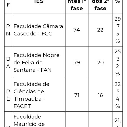
IES
ntes 1ª
dos 2ª
%
F
fase
fase
29
R
Faculdade Câmara
,7
74
22
N
Cascudo - FCC
3
%
25
Faculdade Nobre
B
,3
de Feira de
79
20
A
2
Santana - FAN
%
Faculdade de
22
P
Ciências de
,5
71
16
E
Timbaúba -
4
FACET
%
Faculdade
21,
Maurício de