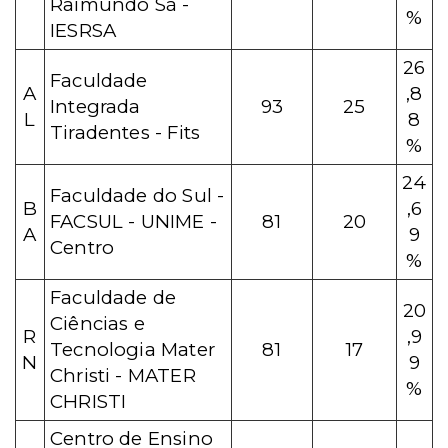
Raimundo Sá -
%
IESRSA
26
Faculdade
A
,8
Integrada
93
25
L
8
Tiradentes - Fits
%
24
Faculdade do Sul -
B
,6
FACSUL - UNIME -
81
20
A
9
Centro
%
Faculdade de
20
Ciências e
R
,9
Tecnologia Mater
81
17
N
9
Christi - MATER
%
CHRISTI
Centro de Ensino