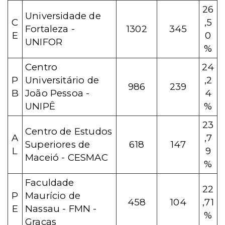
26
Universidade de
C
,5
Fortaleza -
1302
345
E
0
UNIFOR
%
Centro
24
P
Universitário de
,2
986
239
B
João Pessoa -
4
UNIPÊ
%
23
Centro de Estudos
A
,7
Superiores de
618
147
L
9
Maceió - CESMAC
%
Faculdade
22
P
Maurício de
458
104
,71
E
Nassau - FMN -
%
Graças