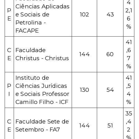
4
Ciências Aplicadas
P
2,1
e Sociais de
102
43
E
6
Petrolina -
%
FACAPE
41
C
Faculdade
,6
144
60
E
Christus - Christus
7
%
Instituto de
41
P
Ciências Jurídicas
,5
130
54
I
e Sociais Professor
4
Camillo Filho - ICF
%
35
C
Faculdade Sete de
,4
144
51
E
Setembro - FA7
2
%