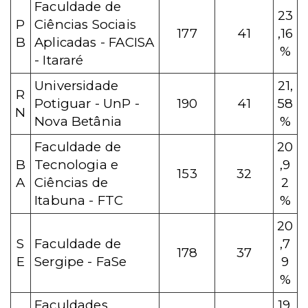
Faculdade de
23
P
Ciências Sociais
177
41
,16
B
Aplicadas - FACISA
%
- Itararé
Universidade
21,
R
Potiguar - UnP -
190
41
58
N
Nova Betânia
%
Faculdade de
20
B
Tecnologia e
,9
153
32
A
Ciências de
2
Itabuna - FTC
%
20
S
Faculdade de
,7
178
37
E
Sergipe - FaSe
9
%
Faculdades
19,