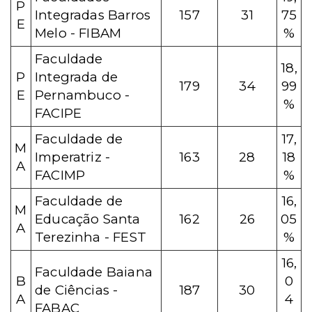
P
Integradas Barros
157
31
75
E
Melo - FIBAM
%
Faculdade
18,
P
Integrada de
179
34
99
E
Pernambuco -
%
FACIPE
Faculdade de
17,
M
Imperatriz -
163
28
18
A
FACIMP
%
Faculdade de
16,
M
Educação Santa
162
26
05
A
Terezinha - FEST
%
16,
Faculdade Baiana
B
0
de Ciências -
187
30
A
4
FABAC