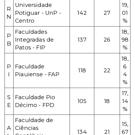
Universidade
19,
R
Potiguar - UnP -
142
27
01
N
Centro
%
Faculdades
18,
P
Integradas de
137
26
98
B
Patos - FIP
%
18,
P
Faculdade
6
118
22
I
Piauiense - FAP
4
%
17,
S
Faculdade Pio
105
18
14
E
Décimo - FPD
%
Faculdade de
15,
A
Ciências
134
21
67