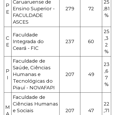
Caruaruense de
25
P
Ensino Superior -
279
72
,81
E
FACULDADE
%
ASCES
25
Faculdade
C
,3
Integrada do
237
60
E
2
Ceará - FIC
%
Faculdade de
23
Saúde, Ciências
P
,6
Humanas e
207
49
I
7
Tecnológicas do
%
Piauí - NOVAFAPI
Faculdade de
Ciências Humanas
22
M
e Sociais
207
47
,71
A