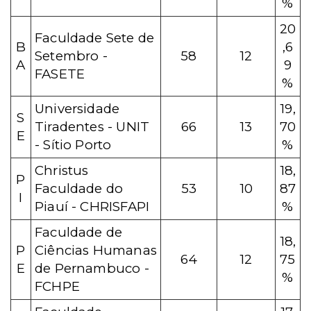
%
20
Faculdade Sete de
B
,6
Setembro -
58
12
A
9
FASETE
%
Universidade
19,
S
Tiradentes - UNIT
66
13
70
E
- Sítio Porto
%
Christus
18,
P
Faculdade do
53
10
87
I
Piauí - CHRISFAPI
%
Faculdade de
18,
P
Ciências Humanas
64
12
75
E
de Pernambuco -
%
FCHPE