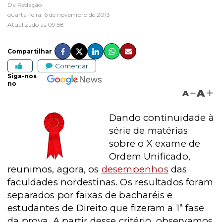
Da Redação
quarta-feira, 6 de novembro de 2013
Atualizado às 09:58
Compartilhar
Comentar
Siga-nos
no
A
A
Dando continuidade à
série de matérias
sobre o X exame de
Ordem Unificado,
reunimos, agora, os
desempenhos
das
faculdades nordestinas. Os resultados foram
separados por faixas de bacharéis e
estudantes de Direito que fizeram a 1ª fase
da prova. A partir desse critério, observamos