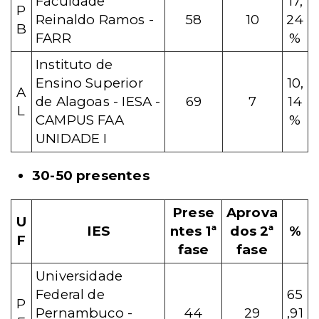
Faculdade
17,
P
Reinaldo Ramos -
58
10
24
B
FARR
%
Instituto de
Ensino Superior
10,
A
de Alagoas - IESA -
69
7
14
L
CAMPUS FAA
%
UNIDADE I
30-50 presentes
Prese
Aprova
U
IES
ntes 1ª
dos 2ª
%
F
fase
fase
Universidade
Federal de
65
P
Pernambuco -
44
29
,91