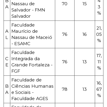
B
4
Nassau de
70
15
A
3
Salvador - FMN
%
Salvador
Faculdade
21,
A
Maurício de
76
16
05
L
Nassau de Maceió
%
- ESAMC
Faculdade
17,
C
Integrada da
76
13
11
E
Grande Fortaleza -
%
FGF
Faculdade de
16,
B
Ciências Humanas
78
13
67
A
e Sociais -
%
Faculdade AGES