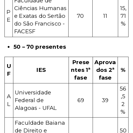
Faculdade de
Ciências Humanas
15,
P
e Exatas do Sertão
70
11
71
E
do São Francisco -
%
FACESF
50 – 70 presentes
Prese
Aprova
U
IES
ntes 1ª
dos 2ª
%
F
fase
fase
56
Universidade
A
,5
Federal de
69
39
L
2
Alagoas - UFAL
%
Faculdade Baiana
de Direito e
50