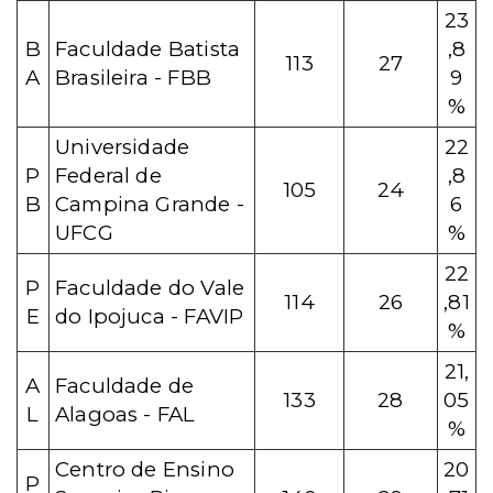
23
B
Faculdade Batista
,8
113
27
A
Brasileira - FBB
9
%
Universidade
22
P
Federal de
,8
105
24
B
Campina Grande -
6
UFCG
%
22
P
Faculdade do Vale
114
26
,81
E
do Ipojuca - FAVIP
%
21,
A
Faculdade de
133
28
05
L
Alagoas - FAL
%
Centro de Ensino
20
P