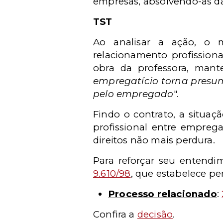
empresas, absolvendo-as da
TST
Ao analisar a ação, o m
relacionamento profissiona
obra da professora, mant
empregatício torna presum
pelo empregado
".
Findo o contrato, a situaçã
profissional entre empreg
direitos não mais perdura.
Para reforçar seu entendim
9.610/98
, que estabelece pe
Processo relacionado
:
Confira a
decisão
.