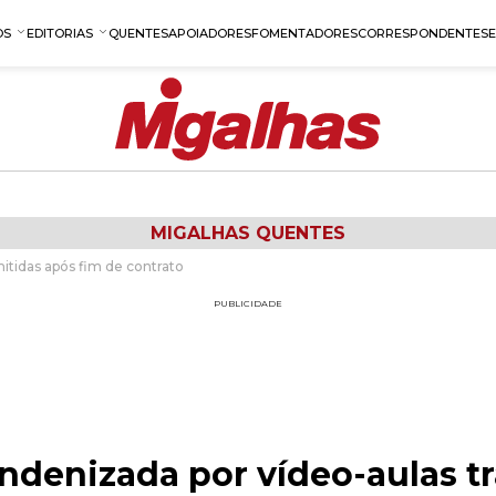
OS
EDITORIAS
QUENTES
APOIADORES
FOMENTADORES
CORRESPONDENTES
MIGALHAS QUENTES
mitidas após fim de contrato
PUBLICIDADE
indenizada por vídeo-aulas t