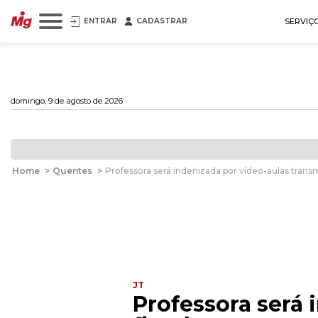
ENTRAR
CADASTRAR
SERVIÇ
domingo, 9 de agosto de 2026
Home
>
Quentes
>
Professora será indenizada por vídeo-aulas trans
JT
Professora será 