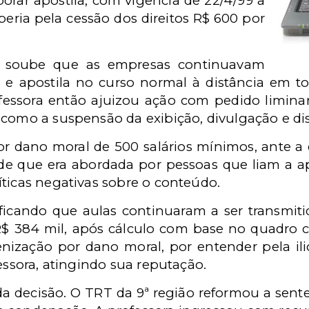
borar apostila, com vigência de 22/4/99 a
eberia pela cessão dos direitos R$ 600 por
a soube que as empresas continuavam
s e apostila no curso normal à distância em 
ofessora então ajuizou ação com pedido limina
como a suspensão da exibição, divulgação e dis
r dano moral de 500 salários mínimos, ante a
e que era abordada por pessoas que liam a apo
íticas negativas sobre o conteúdo.
rificando que aulas continuaram a ser transmit
$ 384 mil, após cálculo com base no quadro cur
enização por dano moral, por entender pela il
fessora, atingindo sua reputação.
a decisão. O TRT da 9ª região reformou a sente