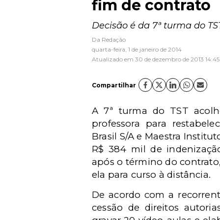
fim de contrato
Decisão é da 7ª turma do TS
Da Redação
quarta-feira, 1 de janeiro de 2014
Atualizado em 30 de dezembro de 2013 14:45
Compartilhar
A 7ª turma do TST acolh
professora para restabel
Brasil S/A e Maestra Instit
R$ 384 mil de indenização
após o término do contrato,
ela para curso à distância.
De acordo com a recorrente
cessão de direitos autor