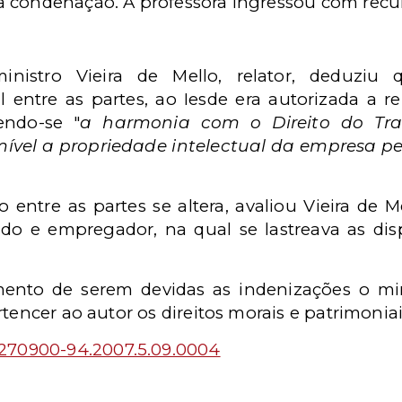
 condenação. A professora ingressou com recu
inistro Vieira de Mello, relator, deduzi
l entre as partes, ao Iesde era autorizada a r
endo-se "
a harmonia com o Direito do Tra
ível a propriedade intelectual da empresa p
o entre as partes se altera, avaliou Vieira de 
ado e empregador, na qual se lastreava as dis
ento de serem devidas as indenizações o mini
rtencer ao autor os direitos morais e patrimoniai
270900-94.2007.5.09.0004