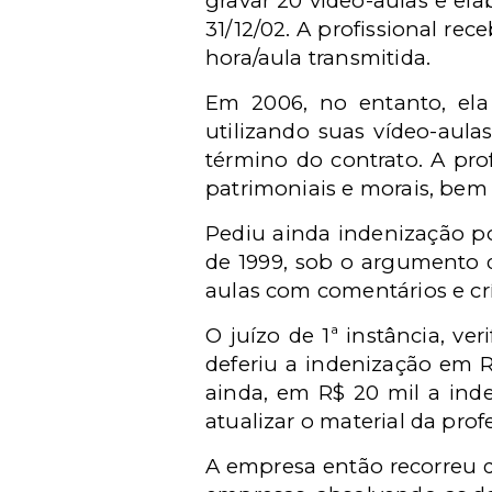
gravar 20 vídeo-aulas e ela
31/12/02. A profissional rec
hora/aula transmitida.
Em 2006, no entanto, el
utilizando suas vídeo-aula
término do contrato. A pr
patrimoniais e morais, bem 
Pediu ainda indenização po
de 1999, sob o argumento d
aulas com comentários e cr
O juízo de 1ª instância, ve
deferiu a indenização em R
ainda, em R$ 20 mil a ind
atualizar o material da pro
A empresa então recorreu d