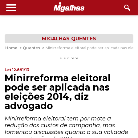
MIGALHAS QUENTES
Home
>
Quentes
>
Minirreforma eleitoral pode ser aplicada nas elei
PUBLICIDADE
Lei 12.891/13
Minirreforma eleitoral
pode ser aplicada nas
eleições 2014, diz
advogado
Minirreforma eleitoral tem por mote a
redução dos custos de campanha, mas
fomentou discussões quanto a sua validade