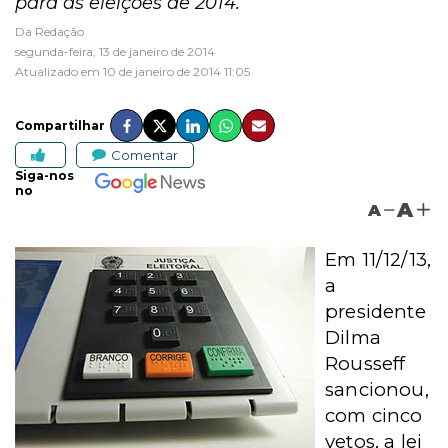
para as eleições de 2014.
Da Redação
segunda-feira, 13 de janeiro de 2014
Atualizado em 10 de janeiro de 2014 11:05
Compartilhar
Comentar
Siga-nos
no
A
A
Em 11/12/13,
a
presidente
Dilma
Rousseff
sancionou,
com cinco
vetos, a lei