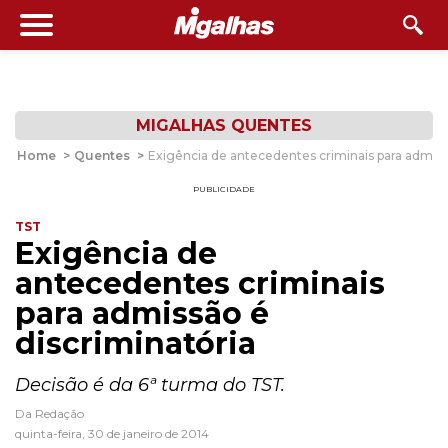
MIGALHAS QUENTES
Home
>
Quentes
>
Exigência de antecedentes criminais para admiss
PUBLICIDADE
TST
Exigência de
antecedentes criminais
para admissão é
discriminatória
Decisão é da 6ª turma do TST.
Da Redação
quinta-feira, 30 de janeiro de 2014