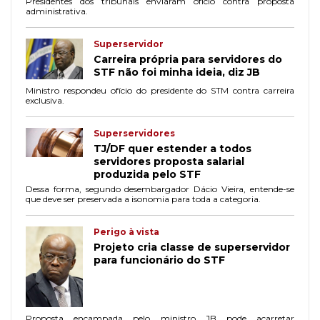
Presidentes dos tribunais enviaram ofício contra proposta
administrativa.
Superservidor
Carreira própria para servidores do
STF não foi minha ideia, diz JB
Ministro respondeu ofício do presidente do STM contra carreira
exclusiva.
Superservidores
TJ/DF quer estender a todos
servidores proposta salarial
produzida pelo STF
Dessa forma, segundo desembargador Dácio Vieira, entende-se
que deve ser preservada a isonomia para toda a categoria.
Perigo à vista
Projeto cria classe de superservidor
para funcionário do STF
Proposta encampada pelo ministro JB pode acarretar