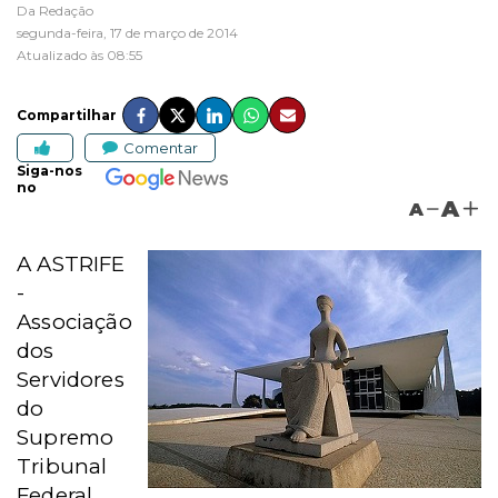
Da Redação
segunda-feira, 17 de março de 2014
Atualizado às 08:55
Compartilhar
Comentar
Siga-nos
no
A
A
A ASTRIFE
-
Associação
dos
Servidores
do
Supremo
Tribunal
Federal