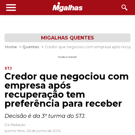
MIGALHAS QUENTES
Home
>
Quentes
>
Credor que negociou com empresa após recupera
PUBLICIDADE
STJ
Credor que negociou com
empresa após
recuperação tem
preferência para receber
Decisão é da 3ª turma do STJ.
Da Redação
quinta-feira, 26 de junho de 2014