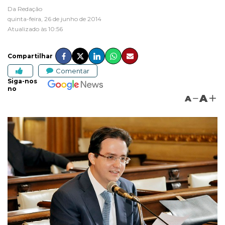
Da Redação
quinta-feira, 26 de junho de 2014
Atualizado às 10:56
Compartilhar
Comentar
Siga-nos
no
A
A