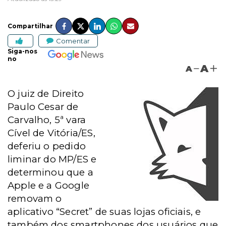
Compartilhar
Comentar
Siga-nos
no
A
A
O juiz de Direito
Paulo Cesar de
Carvalho, 5ª vara
Cível de Vitória/ES,
deferiu o pedido
liminar do MP/ES e
determinou que a
Apple e a Google
removam o
aplicativo “Secret” de suas lojas oficiais, e
também dos smartphones dos usuários que