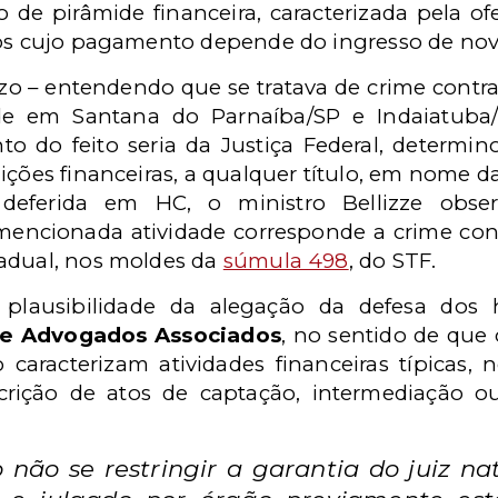
de pirâmide financeira, caracterizada pela of
ros cujo pagamento depende do ingresso de novo
ízo – entendendo que se tratava de crime contra
de em Santana do Parnaíba/SP e Indaiatuba/
o do feito seria da Justiça Federal, determin
ições financeiras, a qualquer título, em nome d
deferida em HC, o ministro Bellizze obs
 mencionada atividade corresponde a crime co
tadual, nos moldes da
súmula 498
, do STF.
 plausibilidade da alegação da defesa dos 
ro e Advogados Associados
, no sentido de que 
caracterizam atividades financeiras típicas, 
crição de atos de captação, intermediação o
 não se restringir a garantia do juiz nat