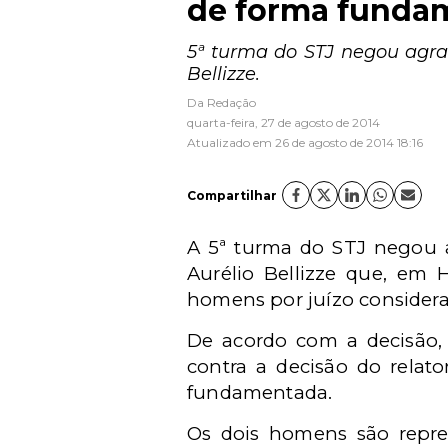
de forma funda
5ª turma do STJ negou agra
Bellizze.
Da Redação
quarta-feira, 27 de agosto de 2014
Atualizado em 26 de agosto de 2014 18:16
Compartilhar
A 5ª turma do STJ negou a
Aurélio Bellizze que, em H
homens por juízo consider
De acordo com a decisão, 
contra a decisão do relat
fundamentada.
Os dois homens são repres