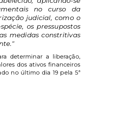
belecido, aplicando-se
damentais no curso da
zação judicial, como o
spécie, os pressupostos
as medidas constritivas
te."
ra determinar a liberação,
ores dos ativos financeiros
do no último dia 19 pela 5ª