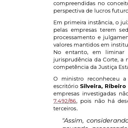
compreendidas no conceito 
perspectiva de lucros futu
Em primeira instância, o ju
pelas empresas terem se
processamento e julgament
valores mantidos em institu
No entanto, em liminar 
jurisprudência da Corte, a
competência da Justiça Es
O ministro reconheceu a
escritório
Silveira, Ribei
empresas investigadas não 
7.492/86
, pois não há des
terceiros.
"Assim, considerando