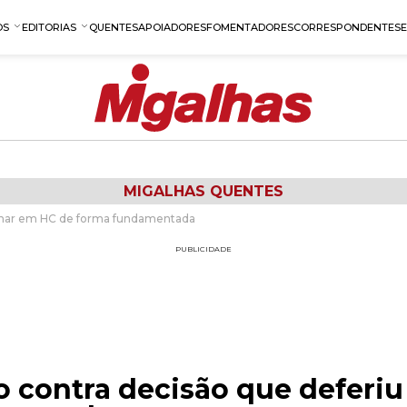
OS
EDITORIAS
QUENTES
APOIADORES
FOMENTADORES
CORRESPONDENTES
MIGALHAS QUENTES
minar em HC de forma fundamentada
PUBLICIDADE
o contra decisão que deferiu