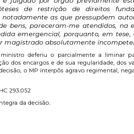
 e julgado por órgão previamente esta
óteses de restrição de direitos fun
, notadamente as que pressupõem autori
 de bens, pareceram-me atendidos, na e
dida emergencial, porquanto, em tese, 
r magistrado absolutamente incompeten
inistro deferiu o parcialmente a liminar pa
o dos encargos e de sua regularidade, dos val
decisão, o MP interpôs agravo regimental, nega
 HC 293.052
íntegra da decisão.