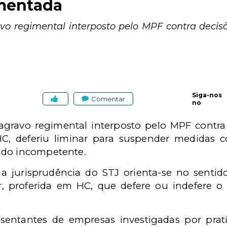
mentada
vo regimental interposto pelo MPF contra decisã
Siga-nos
Comentar
no
gravo regimental interposto pelo MPF contra
C, deferiu liminar para suspender medidas co
ado incompetente.
a jurisprudência do STJ orienta-se no senti
or, proferida em HC, que defere ou indefere o
entantes de empresas investigadas por prati