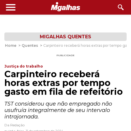
MIGALHAS QUENTES
Home
>
Quentes
>
Carpinteiro receberá horas extras por tempo gasto
PUBLICIDADE
Justiça do trabalho
Carpinteiro receberá
horas extras por tempo
gasto em fila de refeitório
TST considerou que não empregado não
usufruía integralmente de seu intervalo
intrajornada.
Da Redação
quinta-feira, 11 de setembro de 2014