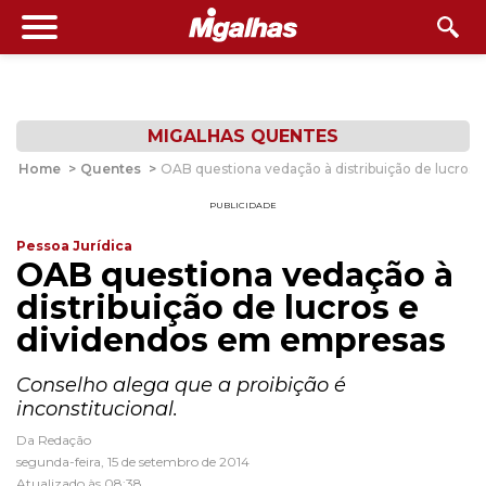
MIGALHAS QUENTES
Home
>
Quentes
>
OAB questiona vedação à distribuição de lucros
PUBLICIDADE
Pessoa Jurídica
OAB questiona vedação à
distribuição de lucros e
dividendos em empresas
Conselho alega que a proibição é
inconstitucional.
Da Redação
segunda-feira, 15 de setembro de 2014
Atualizado às 08:38