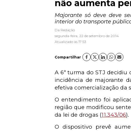
não aumenta pen
Majorante só deve deve se
interior do transporte público
Da Redação
segunda-feira, 22 de setembro de 2014
Atualizado às 17:53
Compartilhar
A 6ª turma do STJ decidiu q
incidência de majorante d
efetiva comercialização da 
O entendimento foi aplica
região que modificou senten
da lei de drogas (
11.343/06
).
O dispositivo prevê aum