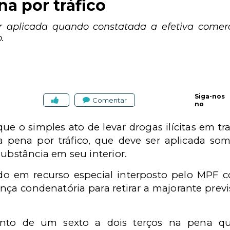
a por tráfico
r aplicada quando constatada a efetiva comerc
.
Siga-nos
Comentar
no
ue o simples ato de levar drogas ilícitas em tr
a pena por tráfico, que deve ser aplicada s
substância em seu interior.
do em recurso especial interposto pelo MPF c
ça condenatória para retirar a majorante previst
ento de um sexto a dois terços na pena qu