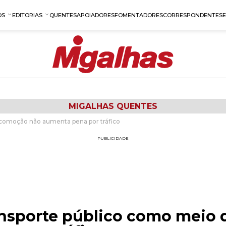
OS
EDITORIAS
QUENTES
APOIADORES
FOMENTADORES
CORRESPONDENTES
MIGALHAS QUENTES
locomoção não aumenta pena por tráfico
PUBLICIDADE
ransporte público como meio