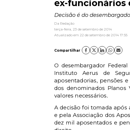
ex-funcionários 
Decisão é do desembargador 
Da Redação
terça-feira, 23 de setembro de 2014
Atualizado em 22 de setembro de 2014 17:55
Compartilhar
O desembargador Federal 
Instituto Aerus de Se
aposentadorias, pensões e
dos denominados Planos Va
valores necessários.
A decisão foi tomada após 
e pela Associação dos Apos
dez mil aposentados e pen