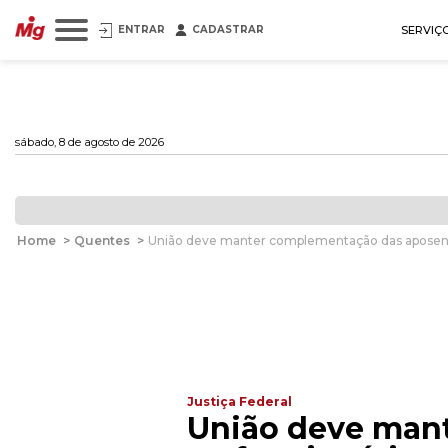
ENTRAR
CADASTRAR
SERVIÇ
sábado, 8 de agosto de 2026
Home
>
Quentes
>
União deve manter complementação das aposenta
Justiça Federal
União deve man