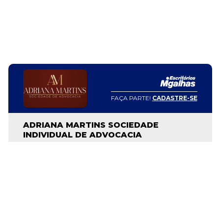
FAÇA PARTE!
CADASTRE-SE
ADRIANA MARTINS SOCIEDADE
INDIVIDUAL DE ADVOCACIA
adrianamartins.my.canva.site
Nosso escritório é formado por uma equipe de advogados
especializados, nas áreas mais demandas do direito, como
direito civil, trabalhista, previdenciário e família. Assim,
produzimos serviços advocatícios e de consultoria jurídica de
qualidade, com muito conhecimento técnico e jurídico. A...
SAIBA MAIS SOBRE O ESCRITÓRIO