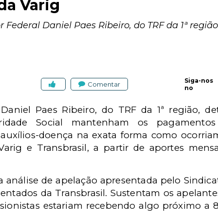
da Varig
Federal Daniel Paes Ribeiro, do TRF da 1ª região
Siga-nos
Comentar
no
Daniel Paes Ribeiro, do TRF da 1ª região, d
guridade Social mantenham os pagamento
 auxílios-doença na exata forma como ocorriam
rig e Transbrasil, a partir de aportes mens
a análise de apelação apresentada pelo Sindic
entados da Transbrasil. Sustentam os apelante
sionistas estariam recebendo algo próximo a 8