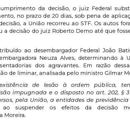
mprimento da decisão, o juiz Federal subs
to, no prazo de 20 dias, sob pena de aplicaç
 decisão, a União recorreu ao STF. Os autos for
u a decisão do juiz Roberto Demo até que foss
tribuído ao desembargador Federal João Batis
esembargadora Neuza Alves, determinando à U
entadorias dos agravantes. Em razão dessa 
 de liminar, analisada pelo ministro Gilmar M
a existência de lesão à ordem pública, t
ão impugnada e o disposto no art. 202, § 3º
rsos, pela União, a entidades de previdênci
 ao suspender os efeitos da decisão mon
 Moreira.