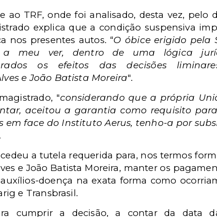
 ao TRF, onde foi analisado, desta vez, pelo
istrado explica que a condição suspensiva im
a nos presentes autos. “
O óbice erigido pela
, a meu ver, dentro de uma lógica jurídi
rados os efeitos das decisões liminar
ves e João Batista Moreira
".
magistrado, "
considerando que a própria Uniã
ar, aceitou a garantia como requisito para
 em face do Instituto Aerus, tenho-a por sub
.
edeu a tutela requerida para, nos termos for
es e João Batista Moreira, manter os pagam
 auxílios-doença na exata forma como ocorriam
ig e Transbrasil.
ra cumprir a decisão, a contar da data d