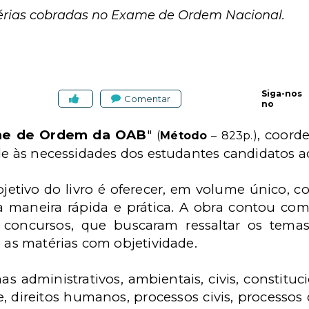
érias cobradas no Exame de Ordem Nacional.
Siga-nos
Comentar
no
e de Ordem da OAB
"
, coord
(
Método
– 823p.)
de às necessidades dos estudantes candidatos 
bjetivo do livro é oferecer, em volume único, 
 maneira rápida e prática. A obra contou com 
concursos, que buscaram ressaltar os tema
as matérias com objetividade.
s administrativos, ambientais, civis, constitucio
, direitos humanos, processos civis, processos 