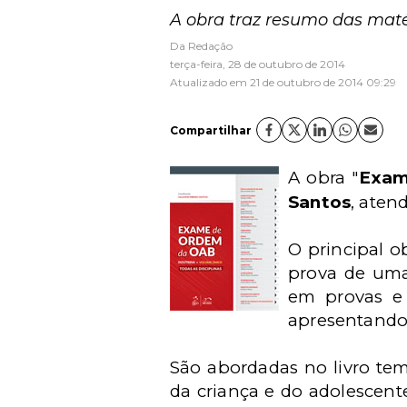
A obra traz resumo das mat
Da Redação
terça-feira, 28 de outubro de 2014
Atualizado em 21 de outubro de 2014 09:29
Compartilhar
A obra "
Exam
Santos
, aten
O principal o
prova de uma
em provas e 
apresentando 
São abordadas no livro tema
da criança e do adolescente