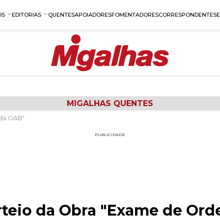
OS
EDITORIAS
QUENTES
APOIADORES
FOMENTADORES
CORRESPONDENTES
MIGALHAS QUENTES
 da OAB"
PUBLICIDADE
rteio da Obra "Exame de Or