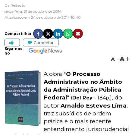
Da Redação
sexta-feira, 31 de outubro de 2014
Atualizado em 24 de outubro de 2014 10:40
Compartilhar
Comentar
Siga-nos
no
A
A
A obra "
O Processo
Administrativo no Âmbito
da Administração Pública
Federal
"
, do
(
Del Rey
– 184p.)
autor
Arnaldo Esteves Lima
,
traz subsídios de ordem
prática e o mais recente
entendimento jurisprudencial