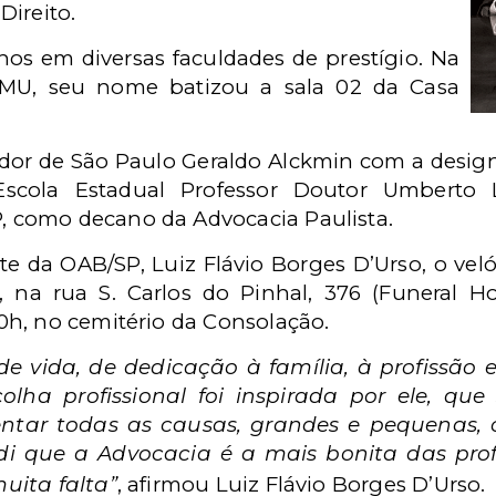
Direito.
os em diversas faculdades de prestígio. Na
FMU, seu nome batizou a sala 02 da Casa
dor de São Paulo Geraldo Alckmin com a desig
Escola Estadual Professor Doutor Umberto 
 como decano da Advocacia Paulista.
te da OAB/SP, Luiz Flávio Borges D’Urso, o vel
5h, na rua S. Carlos do Pinhal, 376 (Funeral 
h, no cemitério da Consolação.
e vida, de dedicação à família, à profissão 
colha profissional foi inspirada por ele, q
frentar todas as causas, grandes e pequen
i que a Advocacia é a mais bonita das prof
uita falta”
, afirmou Luiz Flávio Borges D’Urso.