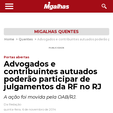
MIGALHAS QUENTES
Home
>
Quentes
>
Advogados e contribuintes autuados poderão par
PUBLICIDADE
Portas abertas
Advogados e
contribuintes autuados
poderão participar de
julgamentos da RF no RJ
A ação foi movida pela OAB/RJ.
Da Redação
quinta-feira, 6 de novembro de 2014