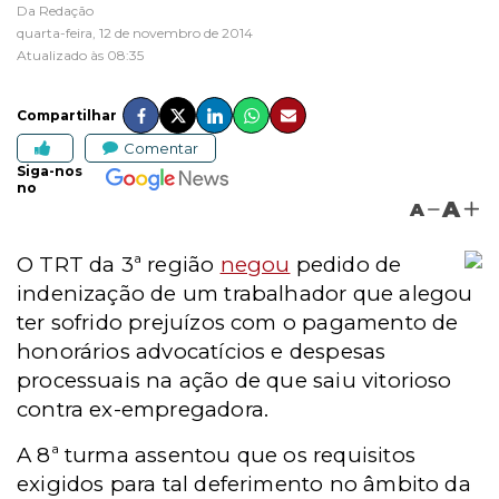
Da Redação
quarta-feira, 12 de novembro de 2014
Atualizado às 08:35
Compartilhar
Comentar
Siga-nos
no
A
A
O TRT da 3ª região
negou
pedido de
indenização de um trabalhador que alegou
ter sofrido prejuízos com o pagamento de
honorários advocatícios e despesas
processuais na ação de que saiu vitorioso
contra ex-empregadora.
A 8ª turma assentou que os requisitos
exigidos para tal deferimento no âmbito da