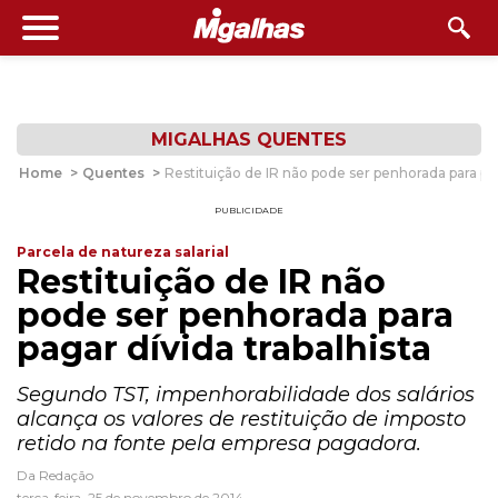
MIGALHAS QUENTES
Home
>
Quentes
>
Restituição de IR não pode ser penhorada para pag
PUBLICIDADE
Parcela de natureza salarial
Restituição de IR não
pode ser penhorada para
pagar dívida trabalhista
Segundo TST, impenhorabilidade dos salários
alcança os valores de restituição de imposto
retido na fonte pela empresa pagadora.
Da Redação
terça-feira, 25 de novembro de 2014