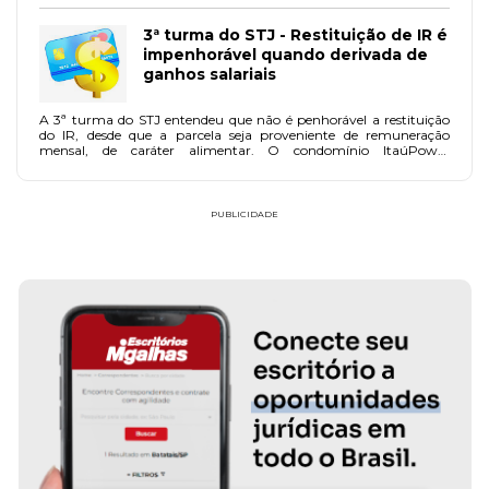
3ª turma do STJ - Restituição de IR é
impenhorável quando derivada de
ganhos salariais
A 3ª turma do STJ entendeu que não é penhorável a restituição
do IR, desde que a parcela seja proveniente de remuneração
mensal, de caráter alimentar. O condomínio ItaúPower
Shopping, localizado em Contagem, região metropolitana de
Belo Horizonte/MG, recorreu ao STJ porque tentava receber uma
dívida que iria ser paga por meio da penhora da restituição do IR
do devedor.
PUBLICIDADE