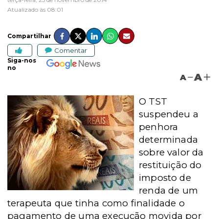
Atualizado às 08:01
Compartilhar
Comentar
Siga-nos
no
A
A
O TST
suspendeu a
penhora
determinada
sobre valor da
restituição do
imposto de
renda de um
terapeuta que tinha como finalidade o
pagamento de uma execução movida por