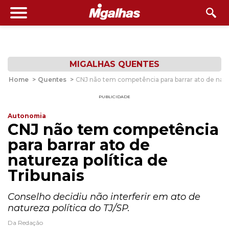
MIGALHAS QUENTES
Home
>
Quentes
>
CNJ não tem competência para barrar ato de natur
PUBLICIDADE
Autonomia
CNJ não tem competência
para barrar ato de
natureza política de
Tribunais
Conselho decidiu não interferir em ato de
natureza política do TJ/SP.
Da Redação