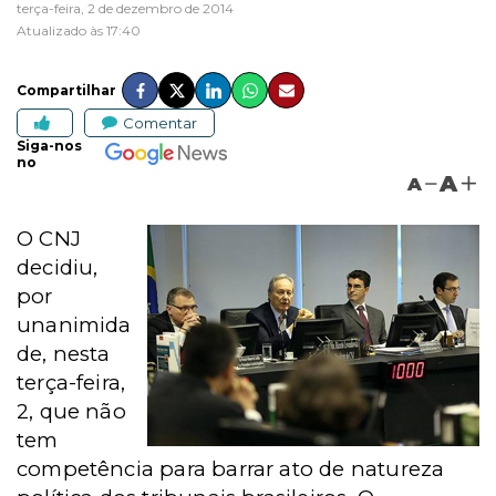
terça-feira, 2 de dezembro de 2014
Atualizado às 17:40
Compartilhar
Comentar
Siga-nos
no
A
A
O CNJ
decidiu,
por
unanimida
de, nesta
terça-feira,
2, que não
tem
competência para barrar ato de natureza