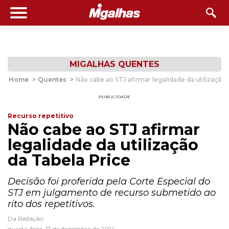
MIGALHAS QUENTES
Home
>
Quentes
>
Não cabe ao STJ afirmar legalidade da utilização 
PUBLICIDADE
Recurso repetitivo
Não cabe ao STJ afirmar
legalidade da utilização
da Tabela Price
Decisão foi proferida pela Corte Especial do
STJ em julgamento de recurso submetido ao
rito dos repetitivos.
Da Redação
quarta-feira, 17 de dezembro de 2014