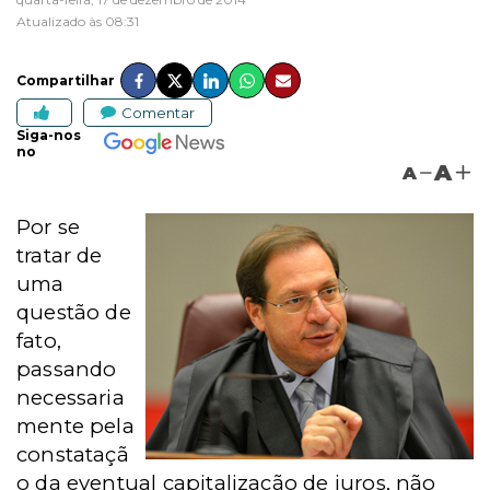
Atualizado às 08:31
Compartilhar
Comentar
Siga-nos
no
A
A
Por se
tratar de
uma
questão de
fato,
passando
necessaria
mente pela
constataçã
o da eventual capitalização de juros, não