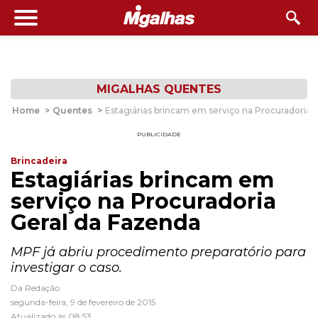
MIGALHAS QUENTES
Home
>
Quentes
>
Estagiárias brincam em serviço na Procuradoria 
PUBLICIDADE
Brincadeira
Estagiárias brincam em
serviço na Procuradoria
Geral da Fazenda
MPF já abriu procedimento preparatório para
investigar o caso.
Da Redação
segunda-feira, 9 de fevereiro de 2015
Atualizado às 08:53