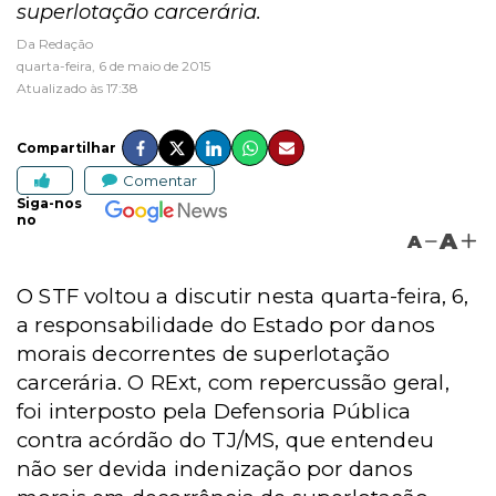
superlotação carcerária.
Da Redação
quarta-feira, 6 de maio de 2015
Atualizado às 17:38
Compartilhar
Comentar
Siga-nos
no
A
A
O STF voltou a discutir nesta quarta-feira, 6,
a responsabilidade do Estado por danos
morais decorrentes de superlotação
carcerária. O RExt, com repercussão geral,
foi interposto pela Defensoria Pública
contra acórdão do TJ/MS, que entendeu
não ser devida indenização por danos