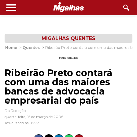
MIGALHAS QUENTES
Home
>
Quentes
>
Ribeirão Preto contará com uma das maiores banc
PUBLICIDADE
Ribeirão Preto contará
com uma das maiores
bancas de advocacia
empresarial do país
Da Redação
quarta-feira, 15 de março de 2006
Atualizado às 09:33