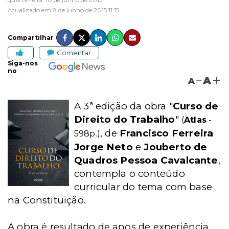
Atualizado em 8 de junho de 2015 11:15
Compartilhar
Comentar
Siga-nos
no
A
A
A 3ª edição da obra "
Curso de
Direito do Trabalho
"
(
Atlas
-
, de
Francisco Ferreira
598p.)
Jorge Neto
e
Jouberto de
Quadros Pessoa Cavalcante
,
contempla o conteúdo
curricular do tema com base
na Constituição.
A obra é resultado de anos de experiência