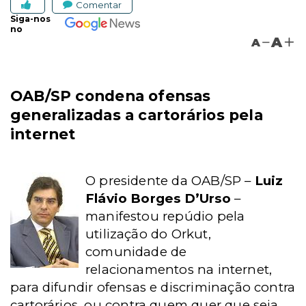
Comentar
Siga-nos
no
A
A
OAB/SP condena ofensas
generalizadas a cartorários pela
internet
O presidente da OAB/SP –
Luiz
Flávio Borges D’Urso
–
manifestou repúdio pela
utilização do Orkut,
comunidade de
relacionamentos na internet,
para difundir ofensas e discriminação contra
cartorários. ou contra quem quer que seja.