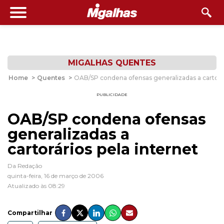
MIGALHAS QUENTES
Home
>
Quentes
>
OAB/SP condena ofensas generalizadas a cartorár
PUBLICIDADE
OAB/SP condena ofensas
generalizadas a
cartorários pela internet
Da Redação
quinta-feira, 16 de março de 2006
Atualizado às 08:29
Compartilhar