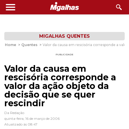
MIGALHAS QUENTES
Home
>
Quentes
>
Valor da causa em rescisória corresponde a valor
PUBLICIDADE
Valor da causa em
rescisória corresponde a
valor da ação objeto da
decisão que se quer
rescindir
Da Redação
quinta-feira, 16 de março de 2006
Atualizado às 08:47