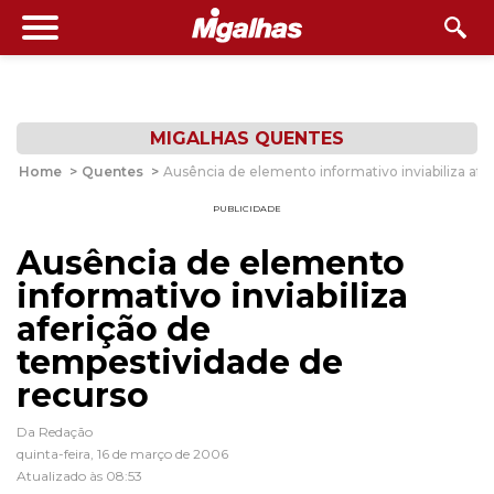
MIGALHAS QUENTES
Home
>
Quentes
>
Ausência de elemento informativo inviabiliza af
PUBLICIDADE
Ausência de elemento
informativo inviabiliza
aferição de
tempestividade de
recurso
Da Redação
quinta-feira, 16 de março de 2006
Atualizado às 08:53