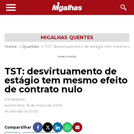
MIGALHAS QUENTES
Home
>
Quentes
>
TST: desvirtuamento de estágio tem mesmo efei
PUBLICIDADE
TST: desvirtuamento de
estágio tem mesmo efeito
de contrato nulo
Da Redação
quinta-feira, 16 de março de 2006
Atualizado às 10:20
Compartilhar