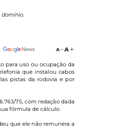
e domínio.
A
A
nto para uso ou ocupação da
elefonia que instalou cabos
as pistas da rodovia e por
l 6.763/75, com redação dada
 sua fórmula de cálculo.
endeu que ele não remunera a