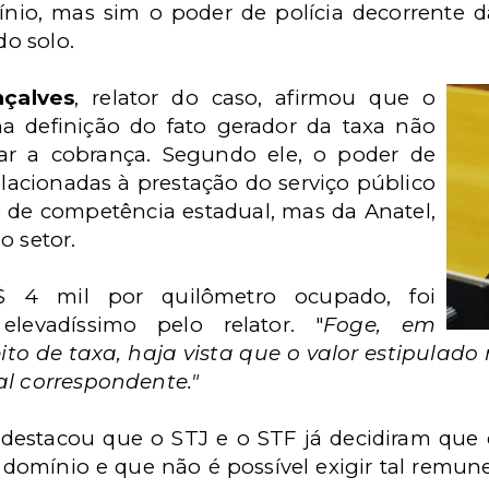
io, mas sim o poder de polícia decorrente da
o solo.
çalves
, relator do caso, afirmou que o
na definição do fato gerador da taxa não
mar a cobrança. Segundo ele, o poder de
relacionadas à prestação do serviço público
 de competência estadual, mas da Anatel,
o setor.
 4 mil por quilômetro ocupado, foi
elevadíssimo pelo relator. "
Foge, em
ito de taxa, haja vista que o valor estipulad
al correspondente."
destacou que o STJ e o STF já decidiram que es
e domínio e que não é possível exigir tal remun