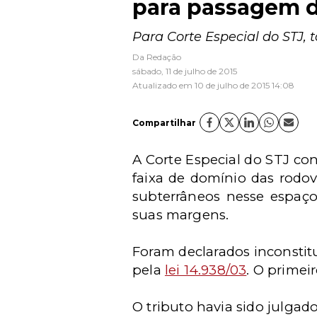
para passagem 
Para Corte Especial do STJ, t
Da Redação
sábado, 11 de julho de 2015
Atualizado em 10 de julho de 2015 14:08
Compartilhar
A Corte Especial do STJ co
faixa de domínio das rodov
subterrâneos nesse espaço
suas margens.
Foram declarados inconstitu
pela
lei 14.938/03
. O primei
O tributo havia sido julgad