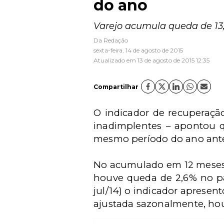
do ano
Varejo acumula queda de 13
Da Redação
sexta-feira, 14 de agosto de 2015
Atualizado em 13 de agosto de 2015 12:35
Compartilhar
O indicador de recuperação
inadimplentes – apontou 
mesmo período do ano ante
No acumulado em 12 meses (
houve queda de 2,6% no pa
jul/14) o indicador apresent
ajustada sazonalmente, hou