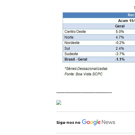
____________________
Siga-nos no