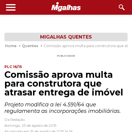
MIGALHAS QUENTES
Home
>
Quentes
>
Comissão aprova multa para construtora que atra
PUBLICIDADE
PLC 16/15
Comissão aprova multa
para construtora que
atrasar entrega de imóvel
Projeto modifica a lei 4.591/64 que
regulamenta as incorporações imobiliárias.
Da Redação
domingo, 23 de agosto de 2015
Atualizado em 19 de agosto de 2015 14:16