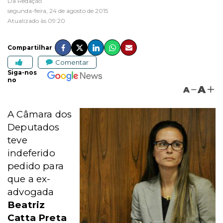
Da Redação
segunda-feira, 24 de agosto de 2015
Atualizado às 09:20
Compartilhar
Comentar
Siga-nos
no
A
A
A Câmara dos
Deputados
teve
indeferido
pedido para
que a ex-
advogada
Beatriz
Catta Preta