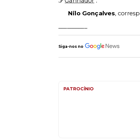
Ganhador
:
Nilo Gonçalves
, corre
__________
Siga-nos no
PATROCÍNIO