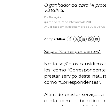
O ganhador da obra "A prote
Vista/MS.
Da Redação
quinta-feira, 17 de setembro de 2015
Atualizado em 16 de setembro de 2015 08:05
Compartilhar
Seção "Correspondentes"
Nesta seção os causídicos 
los, como "Correspondente
prestar serviço desta natur
como "Correspondentes".
Além de prestar serviços a
conta com o benefício 