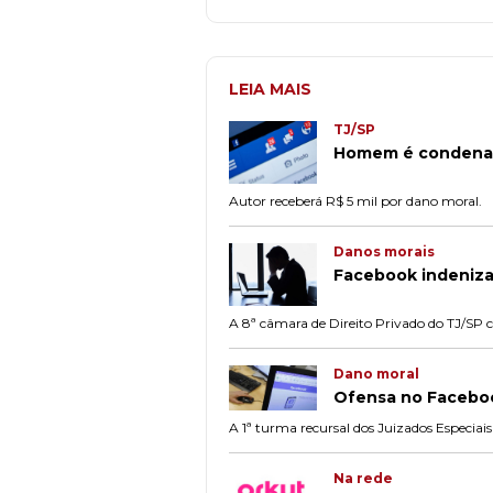
LEIA MAIS
TJ/SP
Homem é condenad
Autor receberá R$ 5 mil por dano moral.
Danos morais
Facebook indeniza
A 8ª câmara de Direito Privado do TJ/SP c
Dano moral
Ofensa no Faceboo
A 1ª turma recursal dos Juizados Especiai
Na rede