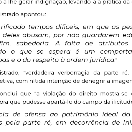
o a lhe gerar indignação, levando-a à prática da
gistrado apontou:
rificado tempos difíceis, em que as pe
tos, deles abusam, por não guardarem 
fim, sabedoria. A falta de atributo
ando o que se espera é um comporta
oas e o do respeito à ordem jurídica
."
strado, "verdadeira verborragia da parte ré
jetiva, com nítida intenção de denegrir a image
onclui que "a violação do direito mostra-se 
ora que pudesse apartá-lo do campo da ilicitude
cia de ofensa ao patrimônio ideal da
os pela parte ré, em decorrência de in