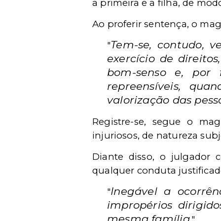
a primeira e a filha, de mod
Ao proferir sentença, o ma
Tem-se, contudo, ve
"
exercício de direi
bom-senso e, por 
repreensíveis, qu
valorização das pess
Registre-se, segue o magi
injuriosos, de natureza sub
Diante disso, o julgador c
qualquer conduta justificad
Inegável a ocorrên
"
impropérios dirigid
mesma família
."