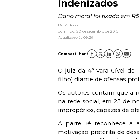
indenizados
Dano moral foi fixado em R$
Da Redação
domingo, 20 de setembro de 2015
Atualizado às 09:29
Compartilhar
O juiz da 4ª vara Cível d
filho) diante de ofensas pro
Os autores contam que a ré
na rede social, em 23 de n
impropérios, capazes de ofe
A parte ré reconhece a 
motivação pretérita de des