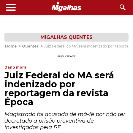
MIGALHAS QUENTES
Home
>
Quentes
>
Juiz Federal do MA será indenizado por reportag
PUBLICIDADE
Dano moral
Juiz Federal do MA será
indenizado por
reportagem da revista
Época
Magistrado foi acusado de má-fé por não ter
decretado a prisão preventiva de
investigados pela PF.