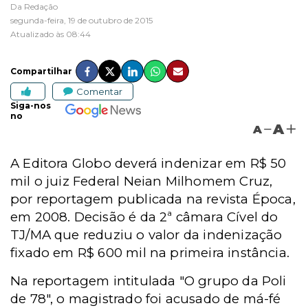
Da Redação
segunda-feira, 19 de outubro de 2015
Atualizado às 08:44
Compartilhar
Comentar
Siga-nos
no
A
A
A Editora Globo deverá indenizar em R$ 50
mil o juiz Federal Neian Milhomem Cruz,
por reportagem publicada na revista Época,
em 2008. Decisão é da 2ª câmara Cível do
TJ/MA que reduziu o valor da indenização
fixado em R$ 600 mil na primeira instância.
Na reportagem intitulada "O grupo da Poli
de 78", o magistrado foi acusado de má-fé