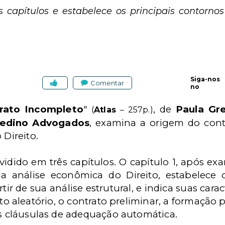
s capítulos e estabelece os principais contornos
Siga-nos
Comentar
no
rato Incompleto
"
, de
Paula Gr
(
Atlas
– 257p.)
edino Advogados
, examina a origem do cont
Direito.
dividido em três capítulos. O capítulo 1, após e
a análise econômica do Direito, estabelece 
artir de sua análise estrutural, e indica suas cara
to aleatório, o contrato preliminar, a formação 
as cláusulas de adequação automática.