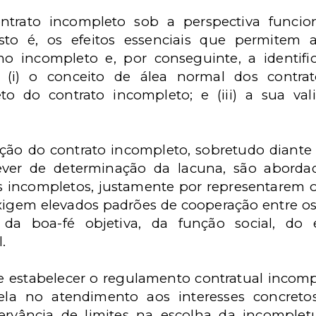
trato incompleto sob a perspectiva funcion
isto é, os efeitos essenciais que permitem 
 incompleto e, por conseguinte, a identifica
, (i) o conceito de álea normal dos contrat
to do contrato incompleto; e (iii) a sua vali
ção do contrato incompleto, sobretudo diante
er de determinação da lacuna, são abordad
 incompletos, justamente por representarem 
xigem elevados padrões de cooperação entre os c
 da boa-fé objetiva, da função social, do 
.
e estabelecer o regulamento contratual incom
ela no atendimento aos interesses concreto
ervância de limites na escolha da incomplet