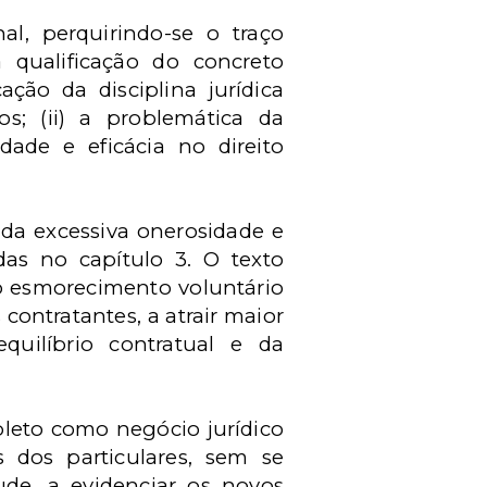
al, perquirindo-se o traço
a qualificação do concreto
ção da disciplina jurídica
os; (ii) a problemática da
dade e eficácia no direito
 da excessiva onerosidade e
as no capítulo 3. O texto
o esmorecimento voluntário
ontratantes, a atrair maior
equilíbrio contratual e da
pleto como negócio jurídico
s dos particulares, sem se
ude, a evidenciar os novos