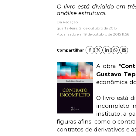
O livro está dividido em trê
análise estrutural.
Da Redação
quarta-feira, 21 de outubro de 2015
Atualizado em 19 de outubro de 2015 11:56
Compartilhar
A obra "
Cont
Gustavo Tep
econômica do 
O livro está 
incompleto n
instituto, a p
figuras afins, como o contra
contratos de derivativos e 