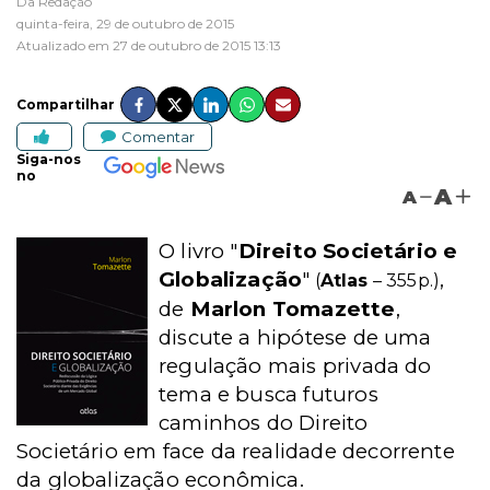
Da Redação
quinta-feira, 29 de outubro de 2015
Atualizado em 27 de outubro de 2015 13:13
Compartilhar
Comentar
Siga-nos
no
A
A
O livro "
Direito Societário e
Globalização
"
,
(
Atlas
– 355p.)
de
Marlon Tomazette
,
discute a hipótese de uma
regulação mais privada do
tema e busca futuros
caminhos do Direito
Societário em face da realidade decorrente
da globalização econômica.