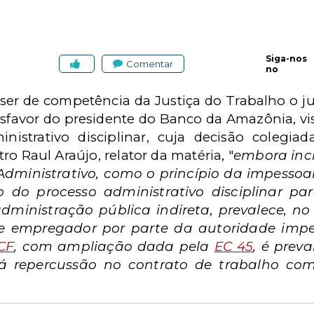
Siga-nos
Comentar
no
 ser de competência da Justiça do Trabalho o
avor do presidente do Banco da Amazônia, vi
nistrativo disciplinar, cuja decisão colegia
o Raul Araújo, relator da matéria, "
embora inci
o Administrativo, como o princípio da impessoa
o do processo administrativo disciplinar pa
inistração pública indireta, prevalece, no 
de empregador por parte da autoridade imp
CF
, com ampliação dada pela
EC 45
, é prev
erá repercussão no contrato de trabalho co