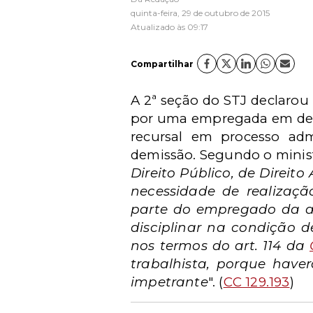
quinta-feira, 29 de outubro de 2015
Atualizado às 09:17
Compartilhar
A 2ª seção do STJ declarou
por uma empregada em desf
recursal em processo admi
demissão. Segundo o ministr
Direito Público, de Direit
necessidade de realizaçã
parte do empregado da adm
disciplinar na condição 
nos termos do art. 114 da
trabalhista, porque hav
impetrante
". (
CC 129.193
)