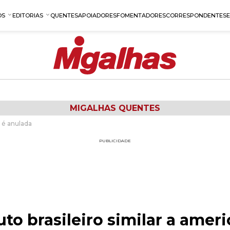
OS
EDITORIAS
QUENTES
APOIADORES
FOMENTADORES
CORRESPONDENTES
MIGALHAS QUENTES
o é anulada
PUBLICIDADE
to brasileiro similar a amer