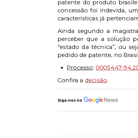
patente do produto brasil
concessão foi indevida, u
características já pertenci
Ainda segundo a magistra
perceber que a solução p
“estado da técnica”, ou se
pedido de patente, no Brasil
Processo
:
0005447-94.20
Confira a
decisão
.
Siga-nos no