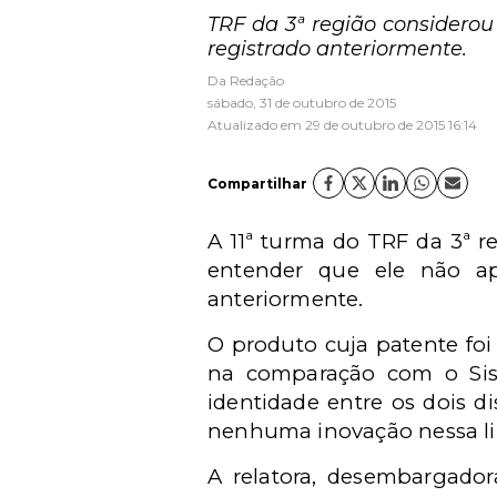
TRF da 3ª região considero
registrado anteriormente.
Da Redação
sábado, 31 de outubro de 2015
Atualizado em 29 de outubro de 2015 16:14
Compartilhar
A 11ª turma do TRF da 3ª 
entender que ele não ap
anteriormente.
O produto cuja patente fo
na comparação com o Sist
identidade entre os dois d
nenhuma inovação nessa l
A relatora, desembargador