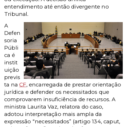
entendimento até então divergente no
Tribunal.
A
Defen
soria
Públi
ca é
instit
uição
previs
ta na
CF
, encarregada de prestar orientação
jurídica e defender os necessitados que
comprovarem insuficiência de recursos. A
ministra Laurita Vaz, relatora do caso,
adotou interpretação mais ampla da
expressão “necessitados” (artigo 134, caput,