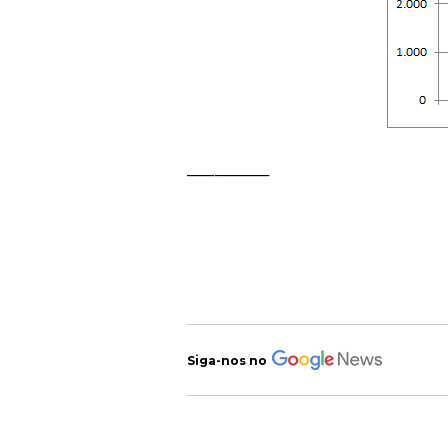
_________
Siga-nos no