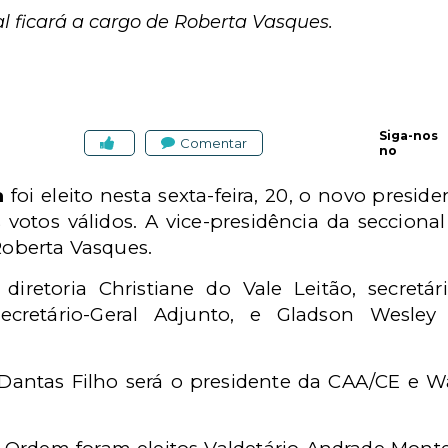
l ficará a cargo de Roberta Vasques.
Siga-nos
Comentar
no
a
foi eleito nesta sexta-feira, 20, o novo presid
 votos válidos. A vice-presidência da secciona
 Roberta Vasques.
toria Christiane do Vale Leitão, secretári
ecretário-Geral Adjunto, e Gladson Wesley 
antas Filho será o presidente da CAA/CE e Wa