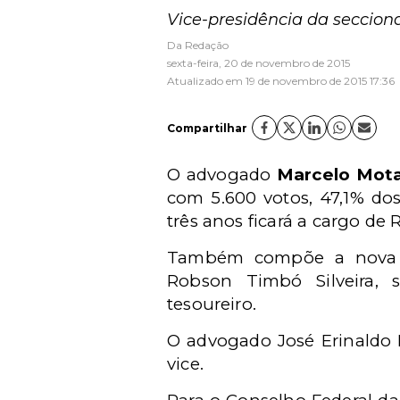
Vice-presidência da secciona
Da Redação
sexta-feira, 20 de novembro de 2015
Atualizado em 19 de novembro de 2015 17:36
Compartilhar
O advogado
Marcelo Mot
com 5.600 votos, 47,1% dos
três anos ficará a cargo de
Também compõe a nova dire
Robson Timbó Silveira, s
tesoureiro.
O advogado José Erinaldo D
vice.