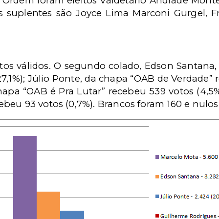
 Ordem foram eleitos Valdetário Andrade Montei
Os suplentes são Joyce Lima Marconi Gurgel, F
otos válidos. O segundo colado, Edson Santan
27,1%); Júlio Ponte, da chapa “OAB de Verdade” 
apa “OAB é Pra Lutar” recebeu 539 votos (4,5%)
beu 93 votos (0,7%). Brancos foram 160 e nulos