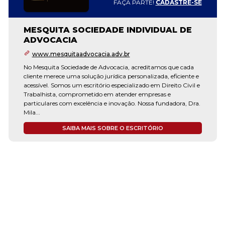
FAÇA PARTE!
CADASTRE-SE
MESQUITA SOCIEDADE INDIVIDUAL DE
ADVOCACIA
www.mesquitaadvocacia.adv.br
No Mesquita Sociedade de Advocacia, acreditamos que cada
cliente merece uma solução jurídica personalizada, eficiente e
acessível. Somos um escritório especializado em Direito Civil e
Trabalhista, comprometido em atender empresas e
particulares com excelência e inovação. Nossa fundadora, Dra.
Mila...
SAIBA MAIS SOBRE O ESCRITÓRIO