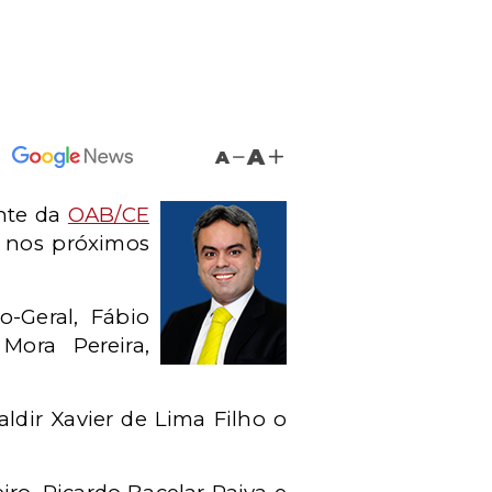
A
A
ente da
OAB/CE
l nos próximos
o-Geral, Fábio
Mora Pereira,
ldir Xavier de Lima Filho o