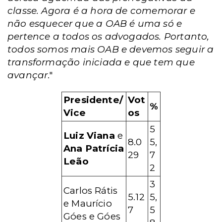
classe. Agora é a hora de comemorar e
não esquecer que a OAB é uma só e
pertence a todos os advogados. Portanto,
todos somos mais OAB e devemos seguir a
transformação iniciada e que tem que
avançar
."
Presidente/
Vot
%
Vice
os
5
Luiz Viana
e
8.0
5,
Ana Patrícia
29
7
Leão
2
3
Carlos Rátis
5.12
5,
e Maurício
7
5
Góes e Góes