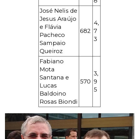
8
José Nelis de
Jesus Araújo
4,
e Flávia
682
7
Pacheco
3
Sampaio
Queiroz
Fabiano
Mota
3,
Santana e
570
9
Lucas
5
Baldoino
Rosas Biondi