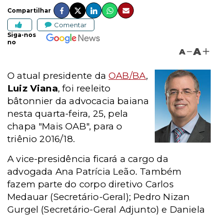
Compartilhar
Comentar
Siga-nos
no
A
A
O atual presidente da
OAB/BA
,
Luiz Viana
, foi reeleito
bâtonnier da advocacia baiana
nesta quarta-feira, 25, pela
chapa "Mais OAB", para o
triênio 2016/18.
A vice-presidência ficará a cargo da
advogada Ana Patrícia Leão. Também
fazem parte do corpo diretivo Carlos
Medauar (Secretário-Geral); Pedro Nizan
Gurgel (Secretário-Geral Adjunto) e Daniela