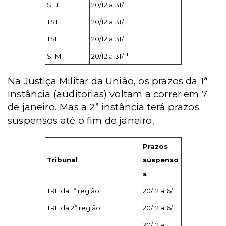
STJ
20/12 a 31/1
TST
20/12 a 31/1
TSE
20/12 a 31/1
STM
20/12 a 31/1*
Na Justiça Militar da União, os prazos da 1ª
instância (auditorias) voltam a correr em 7
de janeiro. Mas a 2ª instância terá prazos
suspensos até o fim de janeiro.
Prazos
Tribunal
suspenso
s
TRF da 1ª região
20/12 a 6/1
TRF da 2ª região
20/12 a 6/1
20/12 a