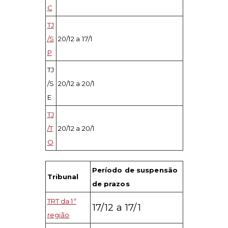
C
TJ
/S
20/12 a 17/1
P
TJ
/S
20/12 a 20/1
E
TJ
/T
20/12 a 20/1
O
Período de suspensão
Tribunal
de prazos
TRT da 1ª
17/12 a 17/1
região