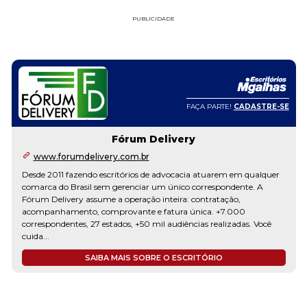
PUBLICIDADE
FAÇA PARTE!
CADASTRE-SE
MESQUITA SOCIEDADE INDIVIDUAL DE
ADVOCACIA
www.mesquitaadvocacia.adv.br
No Mesquita Sociedade de Advocacia, acreditamos que cada cliente
merece uma solução jurídica personalizada, eficiente e acessível.
Somos um escritório especializado em Direito Civil e Trabalhista,
comprometido em atender empresas e particulares com excelência
e inovação. Nossa fundadora, Dra. Mila...
SAIBA MAIS SOBRE O ESCRITÓRIO