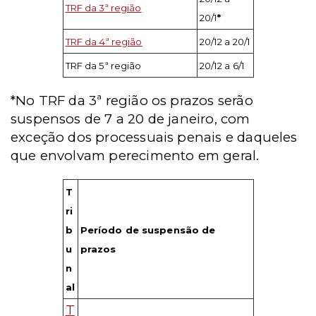
TRF da 3ª região
20/1
*
TRF da 4ª região
20/12 a 20/1
TRF da 5ª região
20/12 a 6/1
*No TRF da 3ª região os prazos serão
suspensos de 7 a 20 de janeiro, com
exceção dos processuais penais e daqueles
que envolvam perecimento em geral.
T
ri
b
Período de suspensão de
u
prazos
n
al
T