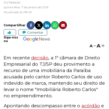
Da Redação
quinta-feira, 7 de janeiro de 2016
Atualizado às 08:49
Compartilhar
Comentar
Siga-nos
no
A
A
Em recente
decisão
, a 1ª câmara de Direito
Empresarial do TJ/SP deu provimento a
recurso de uma imobiliária da Paraíba
acusada pelo cantor Roberto Carlos de uso
indevido de marca, mantendo seu direito de
levar o nome "Imobiliária Roberto Carlos"
no empreendimento.
Apontando descompasso entre o
acórdão
e