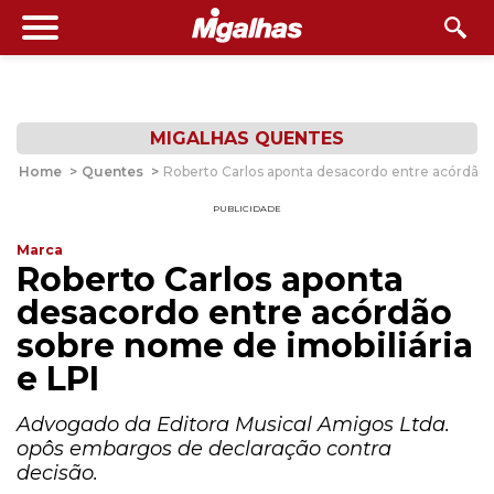
MIGALHAS QUENTES
Home
>
Quentes
>
Roberto Carlos aponta desacordo entre acórdão s
PUBLICIDADE
Marca
Roberto Carlos aponta
desacordo entre acórdão
sobre nome de imobiliária
e LPI
Advogado da Editora Musical Amigos Ltda.
opôs embargos de declaração contra
decisão.